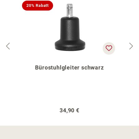
20% Rabatt
Bürostuhlgleiter schwarz
Regulärer Preis:
34,90 €