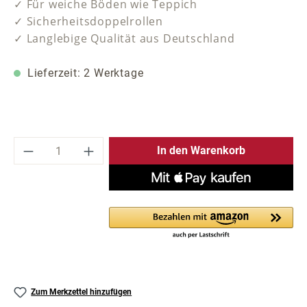
✓ Für weiche Böden wie Teppich
✓ Sicherheitsdoppelrollen
✓ Langlebige Qualität aus Deutschland
Lieferzeit: 2 Werktage
Produkt Anzahl: Gib den gewünschten Wer
In den Warenkorb
Zum Merkzettel hinzufügen