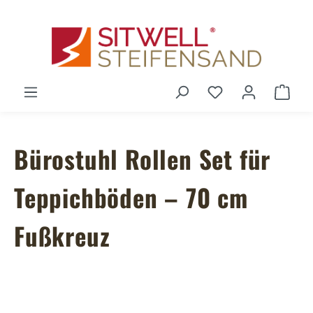
Zum Hauptinhalt springen
Du hast 0 Produ
Ware
Bürostuhl Rollen Set für
Teppichböden – 70 cm
Fußkreuz