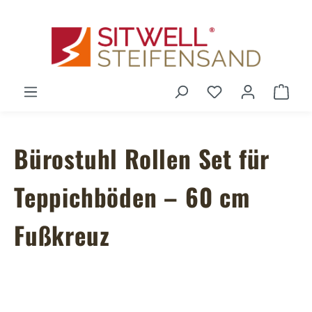
Zum Hauptinhalt springen
Du hast 0 Produ
Ware
Bürostuhl Rollen Set für
Teppichböden – 60 cm
Fußkreuz