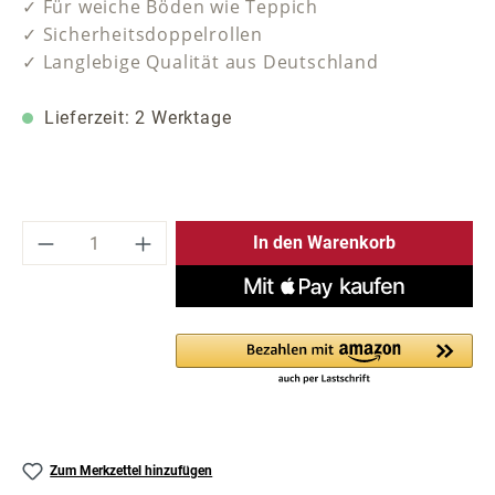
✓ Für weiche Böden wie Teppich
✓ Sicherheitsdoppelrollen
✓ Langlebige Qualität aus Deutschland
Lieferzeit: 2 Werktage
Produkt Anzahl: Gib den gewünschten Wer
In den Warenkorb
Zum Merkzettel hinzufügen