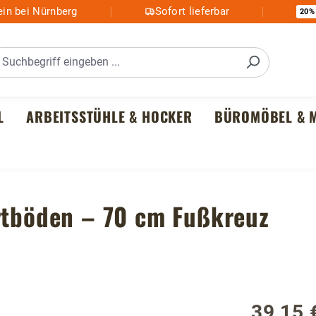
in bei Nürnberg
Sofort lieferbar
20%
L
ARBEITSSTÜHLE & HOCKER
BÜROMÖBEL & M
artböden – 70 cm Fußkreuz
39,15 
Regulärer P