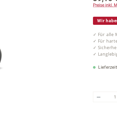
Preise inkl.
Wir habe
✓ Für alle
✓ Für hart
✓ Sicherhe
✓ Langlebi
Lieferzei
Produkt