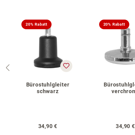
Produktgalerie überspringen
20% Rabatt
20% Rabatt
Bürostuhlgleiter
Bürostuhlgl
schwarz
verchro
Regulärer Preis:
Regulär
34,90 €
34,90 €