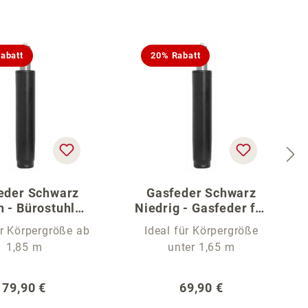
abatt
20% Rabatt
eder Schwarz
Gasfeder Schwarz
 - Bürostuhl
Niedrig - Gasfeder für
Gasfeder
Bürostühle
ür Körpergröße ab
Ideal für Körpergröße
1,85 m
unter 1,65 m
Regulärer Preis:
Regulärer Preis:
79,90 €
69,90 €