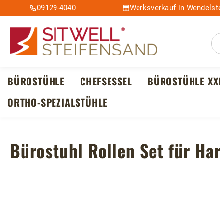
09129-4040
Werksverkauf in Wendelste
m Hauptinhalt springen
Zur Suche springen
Zur Hauptnavigation springen
BÜROSTÜHLE
CHEFSESSEL
BÜROSTÜHLE XX
ORTHO-SPEZIALSTÜHLE
Bürostuhl Rollen Set für H
Bildergalerie überspringen