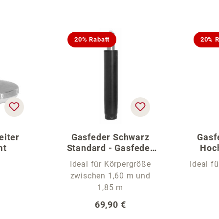
20% Rabatt
20% R
eiter
Gasfeder Schwarz
Gasf
mt
Standard - Gasfeder
Hoch
für den Bürostuhl
Ideal für Körpergröße
Ideal f
zwischen 1,60 m und
1,85 m
er Preis:
Regulärer Preis:
69,90 €