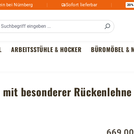
in bei Nürnberg
Sofort lieferbar
20%
L
ARBEITSSTÜHLE & HOCKER
BÜROMÖBEL & M
l mit besonderer Rückenlehne
669,00
Regulärer P