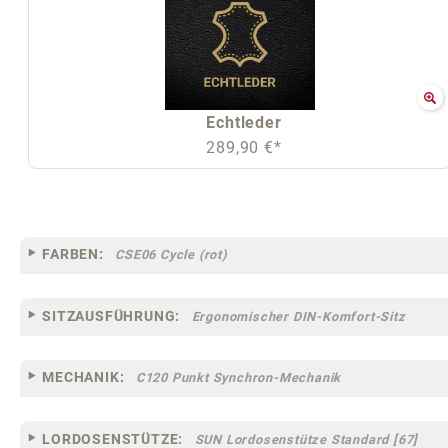
Echtleder
289,90 €*
FARBEN:
CSE06 Cycle (rot)
SITZAUSFÜHRUNG:
Ergonomischer DIN-Komfort-Sitz
MECHANIK:
C120 Punkt Synchron-Mechanik
LORDOSENSTÜTZE:
SUN Lordosenstütze Standard [67]