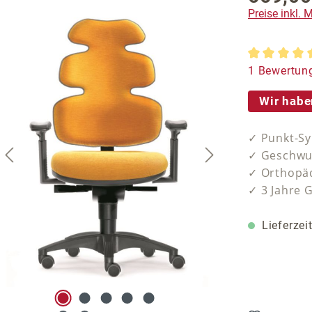
Preise inkl.
Durchschnit
1 Bewertun
Wir habe
✓ Punkt-Sy
✓ Geschwu
✓ Orthopäd
✓ 3 Jahre 
Lieferzei