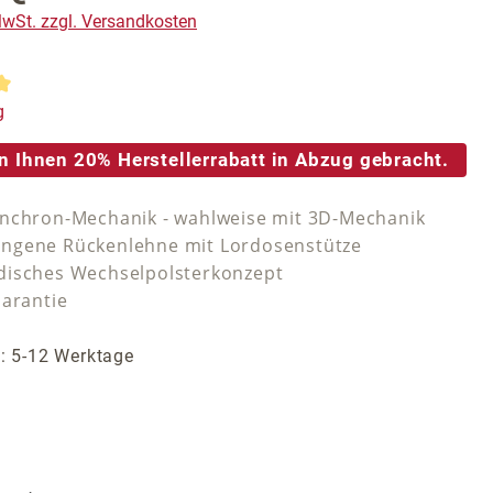
 MwSt. zzgl. Versandkosten
tliche Bewertung von 5 von 5 Sternen
g
n Ihnen 20% Herstellerrabatt in Abzug gebracht.
nchron-Mechanik - wahlweise mit 3D-Mechanik
ngene Rückenlehne mit Lordosenstütze
isches Wechselpolsterkonzept
Garantie
t: 5-12 Werktage