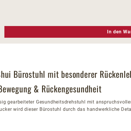
n Wert ein oder benutze die Schaltfläc
In den Wa
Shui Bürostuhl mit besonderer Rückenle
 Bewegung & Rückengesundheit
assig gearbeiteter Gesundheitsdrehstuhl mit anspruchsvo
ucker wird dieser Bürostuhl durch das handwerkliche Deta