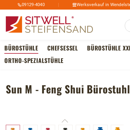
09129-4040
Werksverkauf in Wendelste
m Hauptinhalt springen
Zur Suche springen
Zur Hauptnavigation springen
BÜROSTÜHLE
CHEFSESSEL
BÜROSTÜHLE XX
ORTHO-SPEZIALSTÜHLE
Sun M - Feng Shui Bürostuh
Bildergalerie überspringen