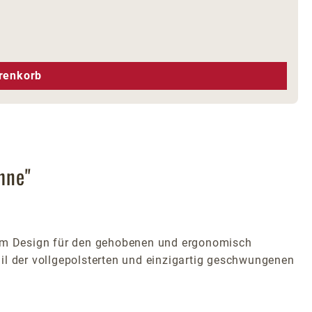
hen um die Anzahl zu erhöhen oder zu r
renkorb
hne"
llem Design für den gehobenen und ergonomisch
il der vollgepolsterten und einzigartig geschwungenen