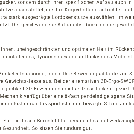
Hingucker, sondern durch ihren spezifischen Aufbau auch
tütze ausgestattet, die Ihre Körperhaltung aufrichtet und 
xtra stark ausgeprägte Lordosenstütze auswählen. Im wei
stützt. Der geschwungene Aufbau der Rückenlehne gewähr
 Ihnen, uneingeschränkten und optimalen Halt im Rückenb
in einladendes, dynamisches und auflockerndes Möbelstü
e Muskelentspannung, indem Ihre Bewegungsabläufe von Si
re Gewichtsklasse aus. Bei der alternativen 3D-Ergo-SWO
öglichkeit 3D-Bewegungsimpulse. Diese lockern gezielt Ih
ng-Mechanik verfügt über eine 8-fach pendelnd gelagerte S
ndern löst durch das sportliche und bewegte Sitzen auch
 Sie für diesen Bürostuhl Ihr persönliches und werkzeu
e Gesundheit. So sitzen Sie rundum gut.