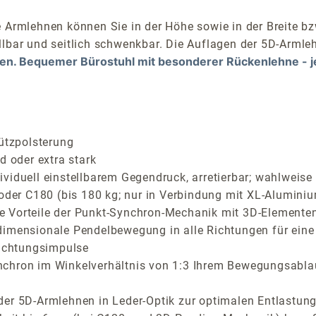
 Armlehnen können Sie in der Höhe sowie in der Breite bz
llbar und seitlich schwenkbar. Die Auflagen der 5D-Armleh
ten. Bequemer Bürostuhl mit besonderer Rückenlehne - j
ützpolsterung
d oder extra stark
iduell einstellbarem Gegendruck, arretierbar; wahlweise C
 oder C180 (bis 180 kg; nur in Verbindung mit XL-Aluminiu
Vorteile der Punkt-Synchron-Mechanik mit 3D-Elementen f
dimensionale Pendelbewegung in alle Richtungen für eine
richtungsimpulse
nchron im Winkelverhältnis von 1:3 Ihrem Bewegungsabla
der 5D-Armlehnen in Leder-Optik zur optimalen Entlastung