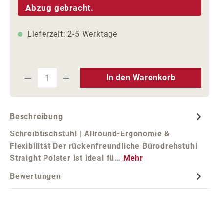
Abzug gebracht.
Lieferzeit: 2-5 Werktage
Produkt Anzahl: Gib den gewünschten We
In den Warenkorb
Beschreibung
Schreibtischstuhl | Allround-Ergonomie &
Flexibilität Der rückenfreundliche Bürodrehstuhl
Straight Polster ist ideal fü…
Mehr
Bewertungen