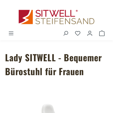
Zum Hauptinhalt springen
Du hast 0 Produ
Ware
Lady SITWELL - Bequemer
Bürostuhl für Frauen
Bildergalerie überspringen