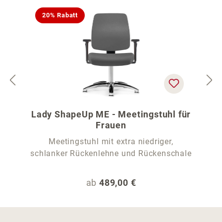
20% Rabatt
Lady ShapeUp ME - Meetingstuhl für
Frauen
Meetingstuhl mit extra niedriger,
schlanker Rückenlehne und Rückenschale
Regulärer Preis:
ab
489,00 €