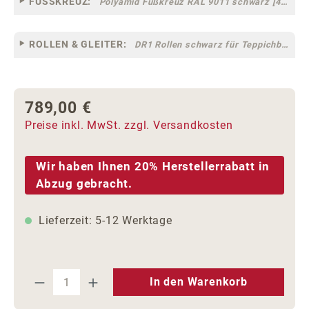
FUSSKREUZ:
Polyamid Fußkreuz RAL 9011 schwarz [44]
ROLLEN & GLEITER:
DR1 Rollen schwarz für Teppichböden [10]
789,00 €
Regulärer Preis:
Preise inkl. MwSt. zzgl. Versandkosten
Wir haben Ihnen 20% Herstellerrabatt in
Abzug gebracht.
Lieferzeit: 5-12 Werktage
Produkt Anzahl: Gib den gewünschten We
In den Warenkorb