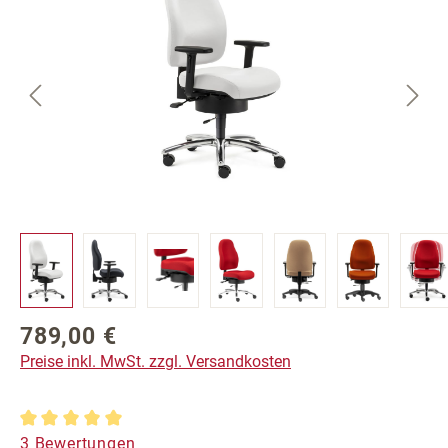
789,00 €
Regulärer Preis:
Preise inkl. MwSt. zzgl. Versandkosten
Durchschnittliche Bewertung von 5 von 5 Sternen
3 Bewertungen