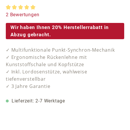
Durchschnittliche Bewertung von 5 von 5 Sternen
2 Bewertungen
Wir haben Ihnen 20% Herstellerrabatt in
Abzug gebracht.
✓ Multifunktionale Punkt-Synchron-Mechanik
✓ Ergonomische Rückenlehne mit
Kunststoffschale und Kopfstütze
✓ Inkl. Lordosenstütze, wahlweise
tiefenverstellbar
✓ 3 Jahre Garantie
Lieferzeit: 2-7 Werktage