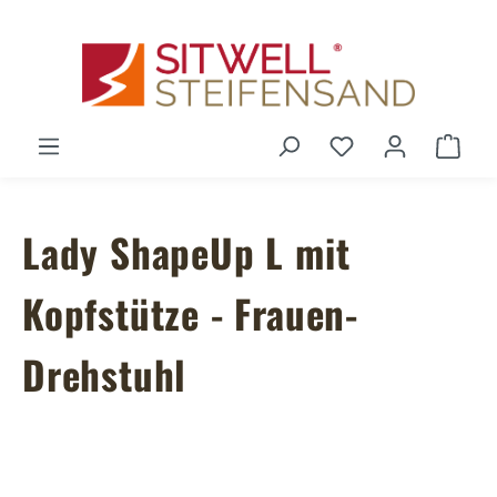
Zum Hauptinhalt springen
Du hast 0 Produ
Ware
Lady ShapeUp L mit
Kopfstütze - Frauen-
Drehstuhl