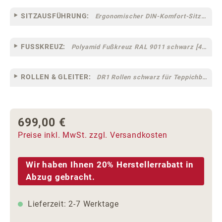
SITZAUSFÜHRUNG:
Ergonomischer DIN-Komfort-Sitz [75]
FUSSKREUZ:
Polyamid Fußkreuz RAL 9011 schwarz [44]
ROLLEN & GLEITER:
DR1 Rollen schwarz für Teppichböden [10]
699,00 €
Regulärer Preis:
Preise inkl. MwSt. zzgl. Versandkosten
Wir haben Ihnen 20% Herstellerrabatt in
Abzug gebracht.
Lieferzeit: 2-7 Werktage