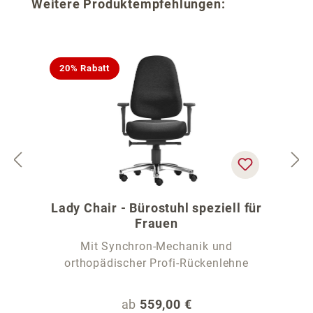
Produktgalerie überspringen
Weitere Produktempfehlungen:
20% Rabatt
Lady Chair - Bürostuhl speziell für
Frauen
Mit Synchron-Mechanik und
orthopädischer Profi-Rückenlehne
Regulärer Preis:
ab
559,00 €