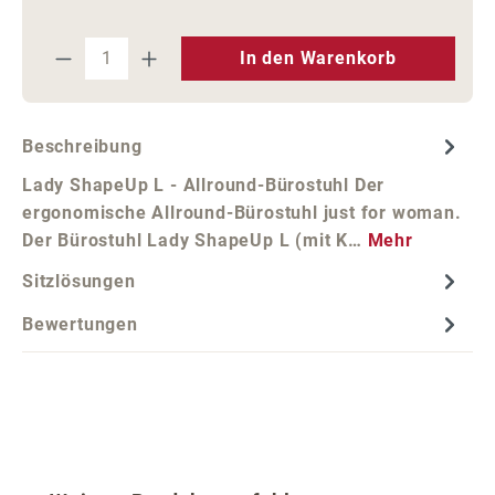
Produkt Anzahl: Gib den gewünschten We
In den Warenkorb
Beschreibung
Lady ShapeUp L - Allround-Bürostuhl Der
ergonomische Allround-Bürostuhl just for woman.
Der Bürostuhl Lady ShapeUp L (mit K…
Mehr
Sitzlösungen
Bewertungen