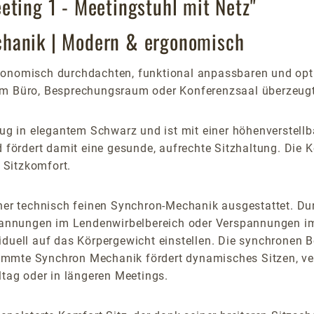
eting 1 - Meetingstuhl mit Netz"
chanik | Modern & ergonomisch
gonomisch durchdachten, funktional anpassbaren und opt
dem Büro, Besprechungsraum oder Konferenzsaal überzeugt
 in elegantem Schwarz und ist mit einer höhenverstellbar
nd fördert damit eine gesunde, aufrechte Sitzhaltung. Di
n Sitzkomfort.
einer technisch feinen Synchron-Mechanik ausgestattet. D
nnungen im Lendenwirbelbereich oder Verspannungen im 
viduell auf das Körpergewicht einstellen. Die synchrone
estimmte Synchron Mechanik fördert dynamisches Sitzen, ve
ltag oder in längeren Meetings.