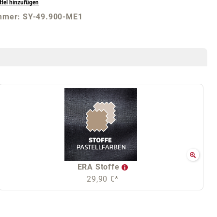
tel hinzufügen
mmer:
SY-49.900-ME1
ERA Stoffe
29,90 €*