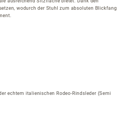
ale ausreichend Sitzfläche bietet. Dank den
setzen, wodurch der Stuhl zum absoluten Blickfang
ment.
der echtem italienischen Rodeo-Rindsleder (Semi