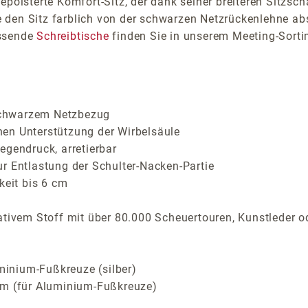
epolsterte Komfort-Sitz, der dank seiner breiteren Sitzsch
 den Sitz farblich von der schwarzen Netzrückenlehne ab
ssende
Schreibtische
finden Sie in unserem Meeting-Sorti
schwarzem Netzbezug
en Unterstützung der Wirbelsäule
egendruck, arretierbar
r Entlastung der Schulter-Nacken-Partie
keit bis 6 cm
ativem Stoff mit über 80.000 Scheuertouren, Kunstleder o
inium-Fußkreuze (silber)
om (für Aluminium-Fußkreuze)