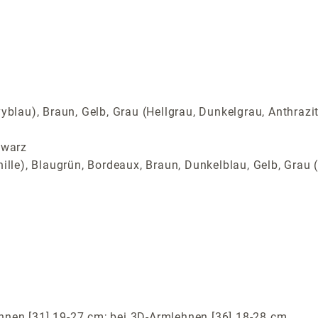
yblau), Braun, Gelb, Grau (Hellgrau, Dunkelgrau, Anthrazi
hwarz
ille), Blaugrün, Bordeaux, Braun, Dunkelblau, Gelb, Grau (
hnen [31] 19-27 cm; bei 3D-Armlehnen [36] 18-28 cm