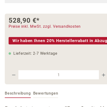
528,90 €*
Preise inkl. MwSt. zzgl. Versandkosten
Wir haben Ihnen 20% Herstellerrabatt in Abzug
Lieferzeit: 2-7 Werktage
Produkt Anzahl: Gib den gewünschte
Beschreibung
Bewertungen