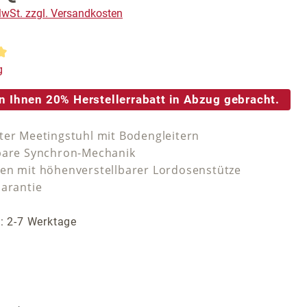
 MwSt. zzgl. Versandkosten
tliche Bewertung von 5 von 5 Sternen
g
n Ihnen 20% Herstellerrabatt in Abzug gebracht.
ter Meetingstuhl mit Bodengleitern
bare Synchron-Mechanik
en mit höhenverstellbarer Lordosenstütze
Garantie
t: 2-7 Werktage