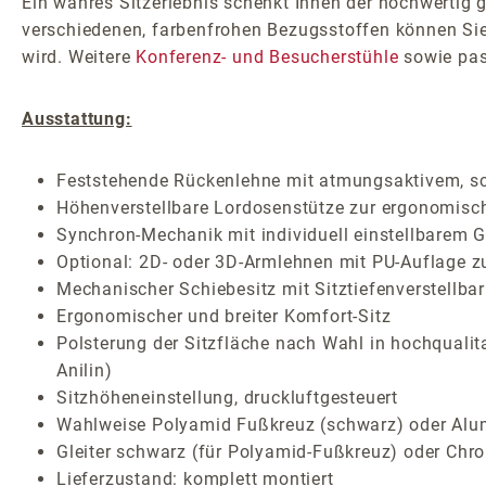
Ein wahres Sitzerlebnis schenkt Ihnen der hochwertig g
verschiedenen, farbenfrohen Bezugsstoffen können Sie
wird. Weitere
Konferenz- und Besucherstühle
sowie pa
Ausstattung:
Feststehende Rückenlehne mit atmungsaktivem, 
Höhenverstellbare Lordosenstütze zur ergonomisch
Synchron-Mechanik mit individuell einstellbarem G
Optional: 2D- oder 3D-Armlehnen mit PU-Auflage zu
Mechanischer Schiebesitz mit Sitztiefenverstellbar
Ergonomischer und breiter Komfort-Sitz
Polsterung der Sitzfläche nach Wahl in hochqualit
Anilin)
Sitzhöheneinstellung, druckluftgesteuert
Wahlweise Polyamid Fußkreuz (schwarz) oder Alum
Gleiter schwarz (für Polyamid-Fußkreuz) oder Chr
Lieferzustand: komplett montiert