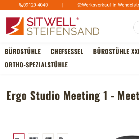
09129-4040
Werksverkauf in Wendelste
m Hauptinhalt springen
Zur Suche springen
Zur Hauptnavigation springen
BÜROSTÜHLE
CHEFSESSEL
BÜROSTÜHLE XX
ORTHO-SPEZIALSTÜHLE
Ergo Studio Meeting 1 - Mee
Bildergalerie überspringen