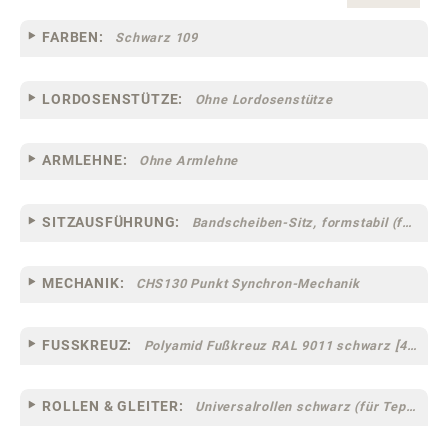
FARBEN:
Schwarz 109
LORDOSENSTÜTZE:
Ohne Lordosenstütze
ARMLEHNE:
Ohne Armlehne
SITZAUSFÜHRUNG:
Bandscheiben-Sitz, formstabil (fest) [94]
MECHANIK:
CHS130 Punkt Synchron-Mechanik
FUSSKREUZ:
Polyamid Fußkreuz RAL 9011 schwarz [46]
ROLLEN & GLEITER:
Universalrollen schwarz (für Teppich- und Hartböden geeignet) [13-41]