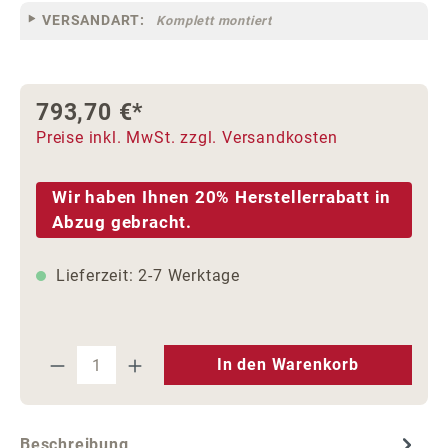
VERSANDART:
Komplett montiert
793,70 €*
Preise inkl. MwSt. zzgl. Versandkosten
Wir haben Ihnen 20% Herstellerrabatt in
Abzug gebracht.
Lieferzeit: 2-7 Werktage
Produkt Anzahl: Gib den gewünschten We
In den Warenkorb
Beschreibung