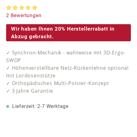
Durchschnittliche Bewertung von 5 von 5 Sternen
2 Bewertungen
Wir haben Ihnen 20% Herstellerrabatt in
Abzug gebracht.
✓ Synchron-Mechanik - wahlweise mit 3D-Ergo-
SWOP
✓ Höhenverstellbare Netz-Rückenlehne optional
mit Lordosenstütze
✓ Orthopädisches Multi-Polster-Konzept
✓ 3 Jahre Garantie
Lieferzeit: 2-7 Werktage