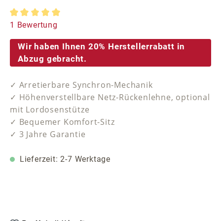
Durchschnittliche Bewertung von 5 von 5 Sternen
1 Bewertung
Wir haben Ihnen 20% Herstellerrabatt in
Abzug gebracht.
✓ Arretierbare Synchron-Mechanik
✓ Höhenverstellbare Netz-Rückenlehne, optional
mit Lordosenstütze
✓ Bequemer Komfort-Sitz
✓ 3 Jahre Garantie
Lieferzeit: 2-7 Werktage