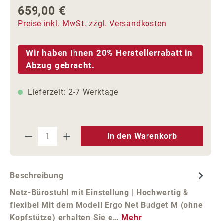
659,00 €
Regulärer Preis:
Preise inkl. MwSt. zzgl. Versandkosten
Wir haben Ihnen 20% Herstellerrabatt in
Abzug gebracht.
Lieferzeit: 2-7 Werktage
Produkt Anzahl: Gib den gewünschten We
In den Warenkorb
Beschreibung
Netz-Bürostuhl mit Einstellung | Hochwertig &
flexibel Mit dem Modell Ergo Net Budget M (ohne
Kopfstütze) erhalten Sie e…
Mehr