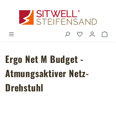
Zum Hauptinhalt springen
Du hast 0 Produ
Ware
Ergo Net M Budget -
Atmungsaktiver Netz-
Drehstuhl