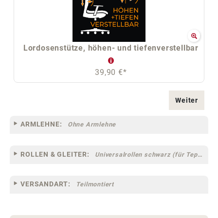
Lordosenstütze, höhen- und tiefenverstellbar
39,90 €*
Weiter
ARMLEHNE:
Ohne Armlehne
ROLLEN & GLEITER:
Universalrollen schwarz (für Teppich- und Hartböden geeignet) [13-41]
VERSANDART:
Teilmontiert