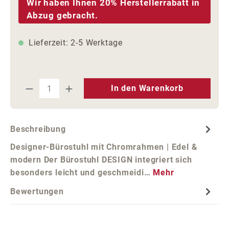
Wir haben Ihnen 20% Herstellerrabatt in
Abzug gebracht.
Lieferzeit: 2-5 Werktage
Produkt Anzahl: Gib den gewünschten We
In den Warenkorb
Beschreibung
Designer-Bürostuhl mit Chromrahmen | Edel &
modern Der Bürostuhl DESIGN integriert sich
besonders leicht und geschmeidi…
Mehr
Bewertungen