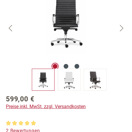
599,00 €
Regulärer Preis:
Preise inkl. MwSt. zzgl. Versandkosten
Durchschnittliche Bewertung von 5 von 5 Sternen
2 Bewertungen