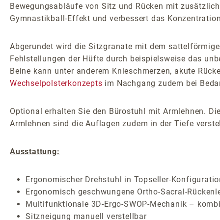
Bewegungsabläufe von Sitz und Rücken mit zusätzlichen
Gymnastikball-Effekt und verbessert das Konzentrati
Abgerundet wird die Sitzgranate mit dem sattelförmigen
Fehlstellungen der Hüfte durch beispielsweise das un
Beine kann unter anderem Knieschmerzen, akute Rücke
Wechselpolsterkonzepts
im Nachgang zudem bei Bedar
Optional erhalten Sie den Bürostuhl mit Armlehnen. Die
Armlehnen sind die Auflagen zudem in der Tiefe verstel
Ausstattung:
Ergonomischer Drehstuhl in Topseller-Konfigurati
Ergonomisch geschwungene Ortho-Sacral-Rückenlehn
Multifunktionale 3D-Ergo-SWOP-Mechanik – kombinie
Sitzneigung manuell verstellbar