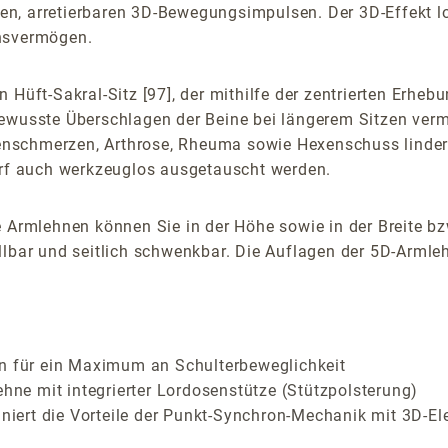
, arretierbaren 3D-Bewegungsimpulsen. Der 3D-Effekt loc
onsvermögen.
 Hüft-Sakral-Sitz [97], der mithilfe der zentrierten Erhe
bewusste Überschlagen der Beine bei längerem Sitzen verm
nschmerzen, Arthrose, Rheuma sowie Hexenschuss linder
f auch werkzeuglos ausgetauscht werden.
 Armlehnen können Sie in der Höhe sowie in der Breite bz
lbar und seitlich schwenkbar. Die Auflagen der 5D-Armlehn
on für ein Maximum an Schulterbeweglichkeit
e mit integrierter Lordosenstütze (Stützpolsterung)
rt die Vorteile der Punkt-Synchron-Mechanik mit 3D-Elem