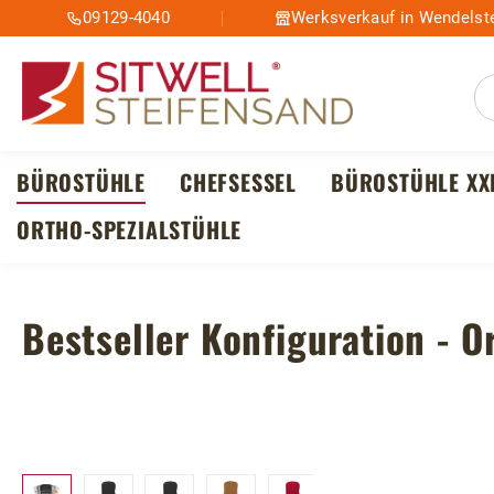
09129-4040
Werksverkauf in Wendelste
m Hauptinhalt springen
Zur Suche springen
Zur Hauptnavigation springen
BÜROSTÜHLE
CHEFSESSEL
BÜROSTÜHLE XX
ORTHO-SPEZIALSTÜHLE
Bestseller Konfiguration - O
Bildergalerie überspringen