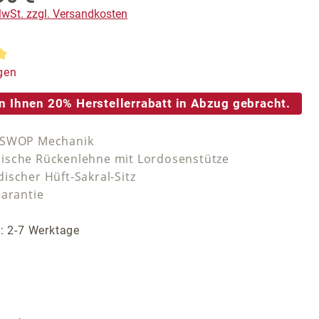
 MwSt. zzgl. Versandkosten
tliche Bewertung von 5 von 5 Sternen
gen
n Ihnen 20% Herstellerrabatt in Abzug gebracht.
-SWOP Mechanik
sche Rückenlehne mit Lordosenstütze
ischer Hüft-Sakral-Sitz
Garantie
t: 2-7 Werktage