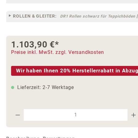
ROLLEN & GLEITER:
DR1 Rollen schwarz für Teppichböden [
1.103,90 €*
Preise inkl. MwSt. zzgl. Versandkosten
Wir haben Ihnen 20% Herstellerrabatt in Abzug
Lieferzeit: 2-7 Werktage
Produkt Anzahl: Gib den gewünschte