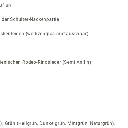
uf an
 der Schulter-Nackenpartie
Rückenleiden (werkzeuglos austauschbar)
ienischen Rodeo-Rindsleder (Semi Anilin)
t), Grün (Hellgrün, Dunkelgrün, Mintgrün, Naturgrün),