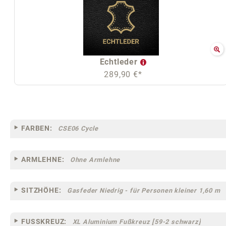
Echtleder
289,90 €*
FARBEN:
CSE06 Cycle
ARMLEHNE:
Ohne Armlehne
SITZHÖHE:
Gasfeder Niedrig - für Personen kleiner 1,60 m
FUSSKREUZ:
XL Aluminium Fußkreuz [59-2 schwarz]